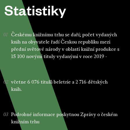
Statistiky
Českému knižnímu trhu se daří; počet vydaných
knih na obyvatele řadí Českou republiku mezi
přední světové národy v oblasti knižní produkce s
15 100 novými tituly vydanými v roce 2019 -
včetne 6 076 titulů beletrie a 2 716 dětských
knih.
Podrobné informace poskytnou Zprávy o českém
knižním trhu