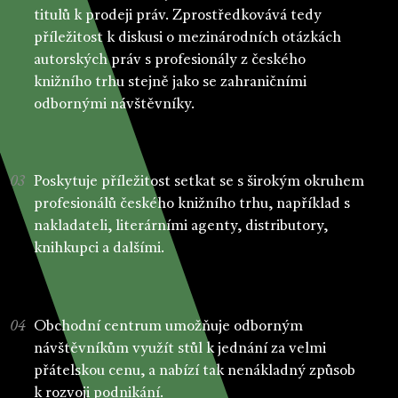
titulů k prodeji práv. Zprostředkovává tedy
příležitost k diskusi o mezinárodních otázkách
autorských práv s profesionály z českého
knižního trhu stejně jako se zahraničními
odbornými návštěvníky.
Poskytuje příležitost setkat se s širokým okruhem
profesionálů českého knižního trhu, například s
nakladateli, literárními agenty, distributory,
knihkupci a dalšími.
Obchodní centrum umožňuje odborným
návštěvníkům využít stůl k jednání za velmi
přátelskou cenu, a nabízí tak nenákladný způsob
k rozvoji podnikání.