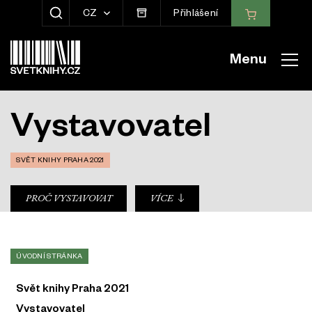
CZ
Přihlášení
ZOBRAZIT HLEDÁNÍ
Menu
Vystavovatel
SVĚT KNIHY PRAHA 2021
sub-nav
PROČ VYSTAVOVAT
VÍCE
ÚVODNÍ STRÁNKA
Svět knihy Praha 2021
Vystavovatel