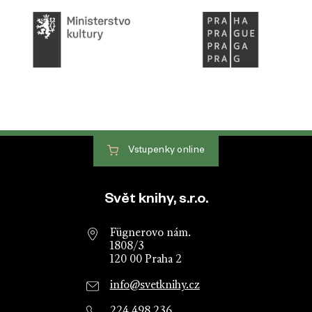
Vstupenky
online
Patička webu
Svět knihy, s.r.o.
Fügnerovo nám.
1808/3
120 00 Praha 2
info@svetknihy.cz
224 498 236