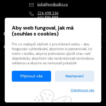
info@svetknihy.cz
224 498 236
602 590 888
Aby web fungoval, jak má
(souhlas s cookies)
Užitečné
Pro co nejlepší zážitek z procházení webu - aby
O společnosti
fungovalo vyhledávání, abychom si pamatovali, co
máte v košíku, abyste jednoduše zjistili stav vaší
objednávky, abychom vás neobtěžovali nevhodnou
reklamou a abyste se nemuseli pokaždé
přihlašovat.
Proto od vás potřebujeme souhlas se
Přijmout vše
Nastavení
zpracováním souborů cookies
, tj. malých souborů,
Copyright © 2026 Svět knihy, s.r.o. - společnost Svazu českých
které se dočasně ukládají ve vašem prohlížeči.
Děkujeme, že nám ho dáte a pomůžete nám tak
knihkupců a nakladatelů.
Odmítnout vše
web zlepšovat.
Vytištěno
Grand IT s.r.o.