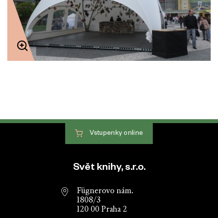
Vstupenky
online
Patička webu
Svět knihy, s.r.o.
Fügnerovo nám.
1808/3
120 00 Praha 2