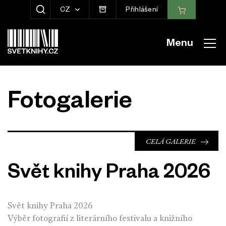
CZ
Přihlášení
ZOBRAZIT HLEDÁNÍ
Menu
Fotogalerie
CELÁ GALERIE
Svět knihy Praha 2026
Svět knihy Praha 2026
Výběr fotografií z literárního festivalu a knižního