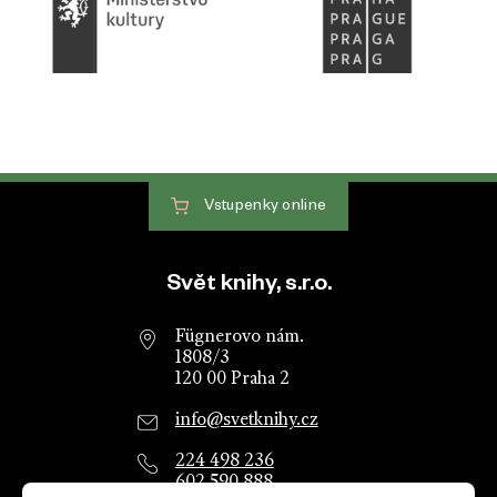
Vstupenky
online
Patička webu
Svět knihy, s.r.o.
Fügnerovo nám.
1808/3
120 00 Praha 2
info@svetknihy.cz
224 498 236
602 590 888