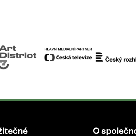
žitečné
O společno