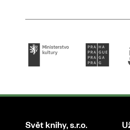
Patička webu
Svět knihy, s.r.o.
U