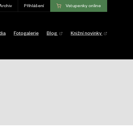
Vstupenky
online
Archiv
Přihlášení
ce
dia
Fotogalerie
Blog
Knižní novinky