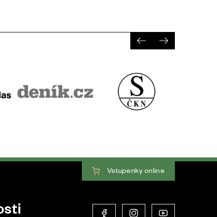
Vstupenky
online
sti