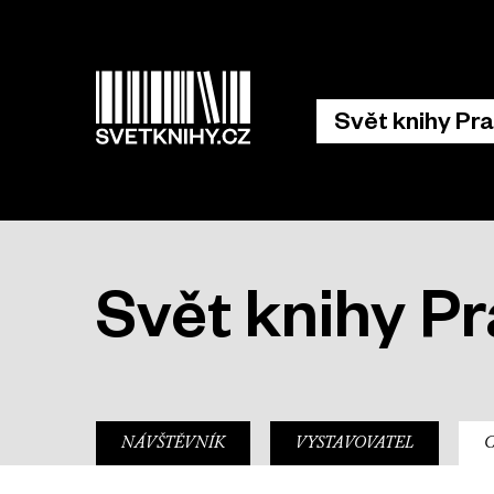
Hlavní 
Svět knihy Pr
Svět knihy P
sub-nav
NÁVŠTĚVNÍK
VYSTAVOVATEL