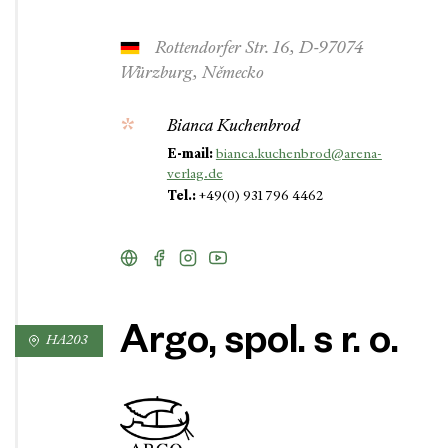
Rottendorfer Str. 16, D-97074
Würzburg, Německo
Bianca Kuchenbrod
E-mail:
bianca.kuchenbrod@arena-
verlag.de
Tel.:
+49(0) 931 796 4462
Argo, spol. s r. o.
HA203