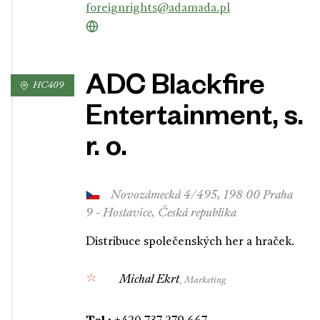
foreignrights@adamada.pl
ADC Blackfire
HC409
Entertainment, s.
r. o.
Novozámecká 4/495, 198 00 Praha
9 - Hostavice, Česká republika
Distribuce společenských her a hraček.
Michal Ekrt
, Marketing