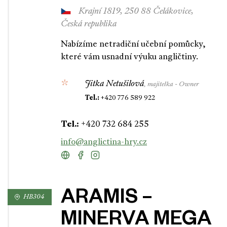
Krajní 1819, 250 88 Čelákovice,
Česká republika
Nabízíme netradiční učební pomůcky,
které vám usnadní výuku angličtiny.
Jitka Netušilová
, majitelka - Owner
Tel.:
+420 776 589 922
Tel.:
+420 732 684 255
info@anglictina-hry.cz
ARAMIS –
HB304
MINERVA MEGA