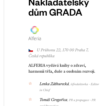
Nakladatelský
dům GRADA
U Průhonu 22, 170 00 Praha 7,
Česká republika
ALFERIA vydává knihy o zdraví,
harmonii těla, duše a osobním rozvoji.
Lenka Záthurecká
, šéfredaktorka - Editor
in Chief
Tomáš Gregořica
, PR a propagace - PR