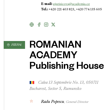
E-mail:
gjurisicova@academia.cz
Tel.:
+420 221 403 823, +420 774 135 605
ROMANIAN
HB304
ACADEMY
Publishing House
Calea 13 Septembrie No. 13, 050711
Bucharest, Sector 5, Rumunsko
Radu Popescu
, General Director