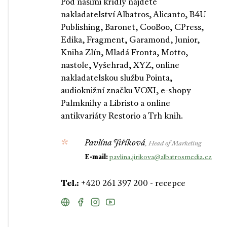
Pod našimi křídly najdete
nakladatelství Albatros, Alicanto, B4U
Publishing, Baronet, CooBoo, CPress,
Edika, Fragment, Garamond, Junior,
Kniha Zlín, Mladá Fronta, Motto,
nastole, Vyšehrad, XYZ, online
nakladatelskou službu Pointa,
audioknižní značku VOXI, e-shopy
Palmknihy a Libristo a online
antikvariáty Restorio a Trh knih.
Pavlína Jiříková
, Head of Marketing
E-mail:
pavlina.jirikova@albatrosmedia.cz
Tel.:
+420 261 397 200 - recepce