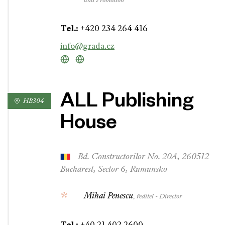
and Promotion
Tel.:
+420 234 264 416
info@grada.cz
ALL Publishing
HB304
House
Bd. Constructorilor No. 20A, 260512
Bucharest, Sector 6, Rumunsko
Mihai Penescu
, ředitel - Director
Tel.: