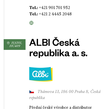
Tel.:
+421 901 701 952
Tel.:
+421 2 4445 2048
ALBI Česká
HA301,
HC409
republika a. s.
Thámova 13, 186 00 Praha 8, Česká
republika
Přední český výrobce a distributor