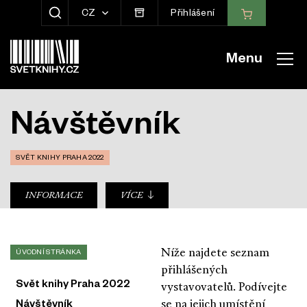
CZ
Přihlášení
ZOBRAZIT HLEDÁNÍ
Menu
Návštěvník
SVĚT KNIHY PRAHA 2022
sub-nav
INFORMACE
VÍCE
Níže najdete seznam
ÚVODNÍ STRÁNKA
přihlášených
Svět knihy Praha 2022
vystavovatelů. Podívejte
se na jejich umístění
Návštěvník