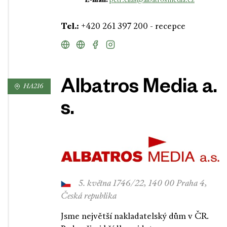
petr.elias@albatrosmedia.cz
Tel.:
+420 261 397 200 - recepce
Albatros Media a.
HA216
s.
5. května 1746/22, 140 00 Praha 4,
Česká republika
Jsme největší nakladatelský dům v ČR.