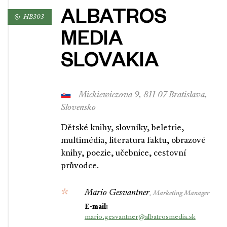
ALBATROS
HB303
MEDIA
SLOVAKIA
Mickiewiczova 9, 811 07 Bratislava,
Slovensko
Dětské knihy, slovníky, beletrie,
multimédia, literatura faktu, obrazové
knihy, poezie, učebnice, cestovní
průvodce.
Mario Gesvantner
, Marketing Manager
E-mail:
mario.gesvantner@albatrosmedia.sk