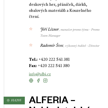
deskových her, přáníček, dárků,
obalových materiálů a Kouzelného
čtení.
Jiří Lízner
, manažer promo týmu - Promo
Team Manager
Radomír Švec
, výkonný ředitel - Director
Tel.:
+420 222 541 381
Fax:
+420 222 541 380
info@albi.cz
ALFERIA –
HA205