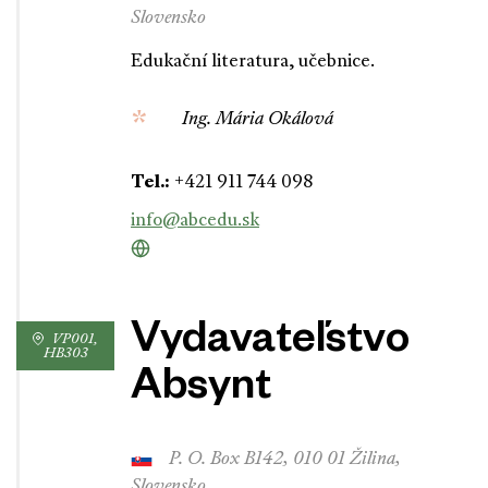
Slovensko
Edukační literatura, učebnice.
Ing. Mária Okálová
Tel.:
+421 911 744 098
info@abcedu.sk
Vydavateľstvo
VP001,
HB303
Absynt
P. O. Box B142, 010 01 Žilina,
Slovensko