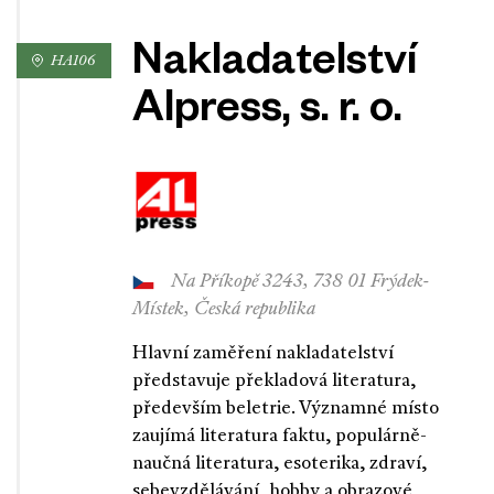
Nakladatelství
HA106
Alpress, s. r. o.
Na Příkopě 3243, 738 01 Frýdek-
Místek, Česká republika
Hlavní zaměření nakladatelství
představuje překladová literatura,
především beletrie. Významné místo
zaujímá literatura faktu, populárně-
naučná literatura, esoterika, zdraví,
sebevzdělávání, hobby a obrazové