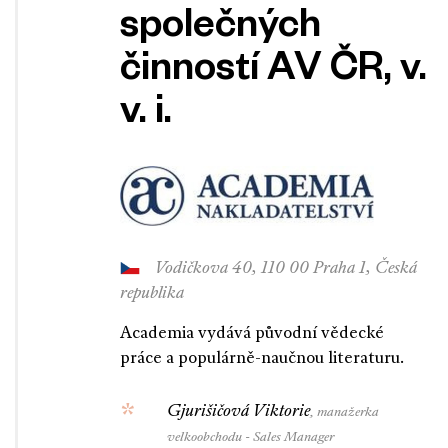
společných
činností AV ČR, v.
v. i.
Vodičkova 40, 110 00 Praha 1, Česká
republika
Academia vydává původní vědecké
práce a populárně-naučnou literaturu.
Gjurišičová Viktorie
, manažerka
velkoobchodu - Sales Manager