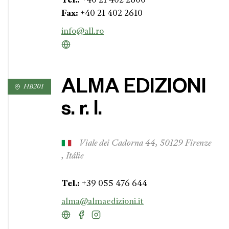
+40 21 402 2600
Fax:
+40 21 402 2610
info@all.ro
ALMA EDIZIONI
HB201
s. r. l.
Viale dei Cadorna 44, 50129 Firenze
, Itálie
Tel.:
+39 055 476 644
alma@almaedizioni.it