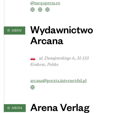
@megapress.ro
Wydawnictwo
HB501
Arcana
ul. Dunajewskiego 6, 31-133
Krakow, Polsko
arcana@poczta.internetdsl.pl
Arena Verlag
HB204