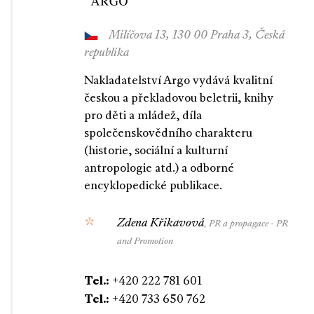
Milíčova 13, 130 00 Praha 3, Česká
republika
Nakladatelství Argo vydává kvalitní
českou a překladovou beletrii, knihy
pro děti a mládež, díla
společenskovědního charakteru
(historie, sociální a kulturní
antropologie atd.) a odborné
encyklopedické publikace.
Zdena Křikavová
, PR a propagace - PR
and Promotion
Tel.:
+420 222 781 601
Tel.:
+420 733 650 762