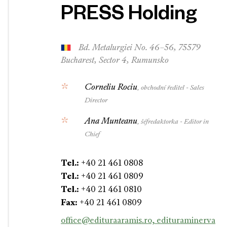
PRESS Holding
Bd. Metalurgiei No. 46–56, 75579
Bucharest, Sector 4, Rumunsko
Corneliu Rociu
, obchodní ředitel - Sales
Director
Ana Munteanu
, šéfredaktorka - Editor in
Chief
Tel.:
+40 21 461 0808
Tel.:
+40 21 461 0809
Tel.:
+40 21 461 0810
Fax:
+40 21 461 0809
office@edituraaramis.ro, edituraminerva