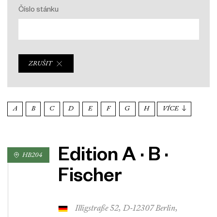
Číslo stánku
ZRUŠIT
A
B
C
D
E
F
G
H
VÍCE
Edition A · B ·
HB204
Fischer
Illigstraße 52, D-12307 Berlin,