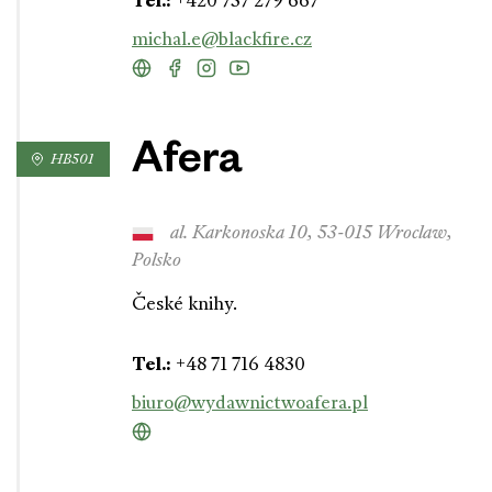
Tel.:
+420 737 279 667
michal.e@blackfire.cz
Afera
HB501
al. Karkonoska 10, 53-015 Wroclaw,
Polsko
České knihy.
Tel.:
+48 71 716 4830
biuro@wydawnictwoafera.pl