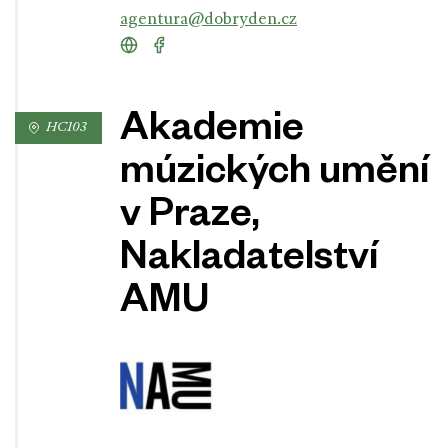
agentura@dobryden.cz
Akademie
HC103
múzických umění
v Praze,
Nakladatelství
AMU