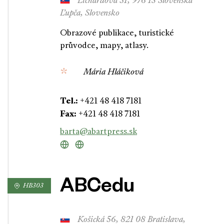
Lichardova 51, 976 13 Slovenská
Ľupča, Slovensko
Obrazové publikace, turistické
průvodce, mapy, atlasy.
Mária Hláčiková
Tel.:
+421 48 418 7181
Fax:
+421 48 418 7181
barta@abartpress.sk
ABCedu
HB303
Košická 56, 821 08 Bratislava,