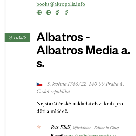
books@akropolis.info
Albatros -
HA216
Albatros Media a.
s.
5. května 1746/22, 140 00 Praha 4,
Česká republika
Nejstarší české nakladatelsví knih pro
děti a mládež.
Petr Eliáš
, šéfredaktor - Editor in Chief
E-mail: