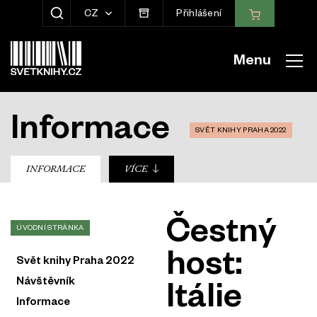
CZ
Přihlášení
ZOBRAZIT HLEDÁNÍ
Menu
Informace
SVĚT KNIHY PRAHA 2022
sub-nav
INFORMACE
VÍCE
Čestný
ÚVODNÍ STRÁNKA
host:
Svět knihy Praha 2022
Návštěvník
Itálie
Informace