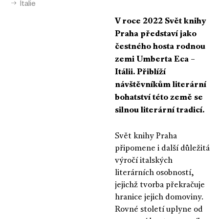
Italie
V roce 2022 Svět knihy
Praha představí jako
čestného hosta rodnou
zemi Umberta Eca –
Itálii.
P
řiblíží
návštěvníkům literární
bohatství této země se
silnou literární tradicí.
Svět knihy Praha
připomene i další důležitá
výročí italských
literárních osobností,
jejichž tvorba překračuje
hranice jejich domoviny.
Rovné století uplyne od