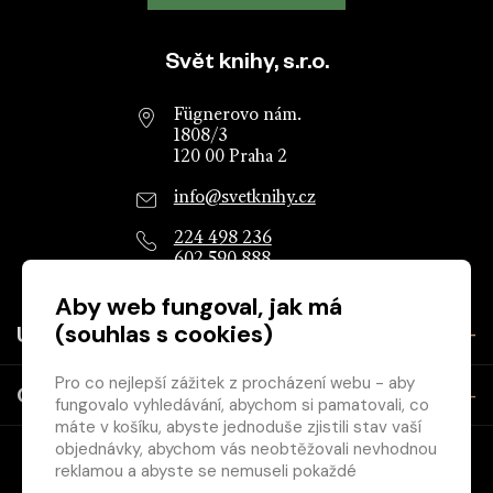
Patička webu
Svět knihy, s.r.o.
Fügnerovo nám.
1808/3
120 00 Praha 2
info@svetknihy.cz
224 498 236
602 590 888
Aby web fungoval, jak má
(souhlas s cookies)
Užitečné
Pro co nejlepší zážitek z procházení webu - aby
O společnosti
fungovalo vyhledávání, abychom si pamatovali, co
máte v košíku, abyste jednoduše zjistili stav vaší
objednávky, abychom vás neobtěžovali nevhodnou
reklamou a abyste se nemuseli pokaždé