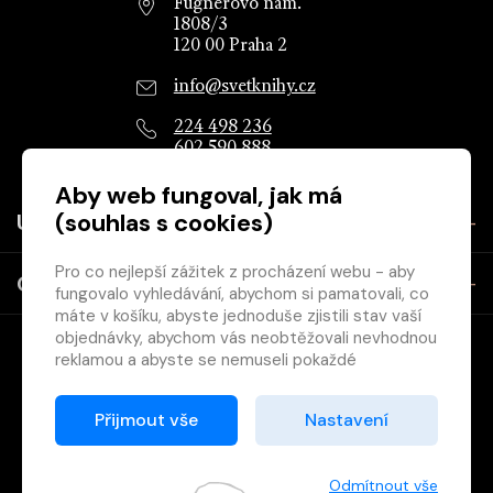
Fügnerovo nám.
1808/3
120 00 Praha 2
info@svetknihy.cz
224 498 236
602 590 888
Aby web fungoval, jak má
(souhlas s cookies)
Užitečné
Pro co nejlepší zážitek z procházení webu - aby
O společnosti
fungovalo vyhledávání, abychom si pamatovali, co
máte v košíku, abyste jednoduše zjistili stav vaší
objednávky, abychom vás neobtěžovali nevhodnou
reklamou a abyste se nemuseli pokaždé
přihlašovat.
Proto od vás potřebujeme souhlas se
Přijmout vše
Nastavení
zpracováním souborů cookies
, tj. malých souborů,
Copyright © 2026 Svět knihy, s.r.o. - společnost Svazu českých
které se dočasně ukládají ve vašem prohlížeči.
knihkupců a nakladatelů.
Děkujeme, že nám ho dáte a pomůžete nám tak
Odmítnout vše