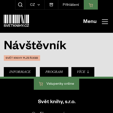
CZ
Přihlášení
ZOBRAZIT HLEDÁNÍ
Menu
Návštěvník
SVĚT KNIHY PLZEŇ 2023
sub-nav
INFORMACE
PROGRAM
VÍCE
Vstupenky
online
Patička webu
Svět knihy, s.r.o.