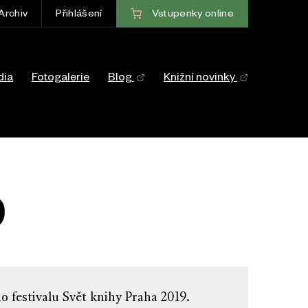
Vstupenky
online
Archiv
Přihlášení
ce
dia
Fotogalerie
Blog
Knižní novinky
9
o festivalu Svět knihy Praha 2019.