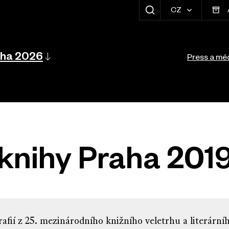
CZ
ZOBRAZIT HLEDÁNÍ
navigace
Vedlejší naviga
aha 2026
Press a mé
 knihy Praha 201
afií z 25. mezinárodního knižního veletrhu a literárníh