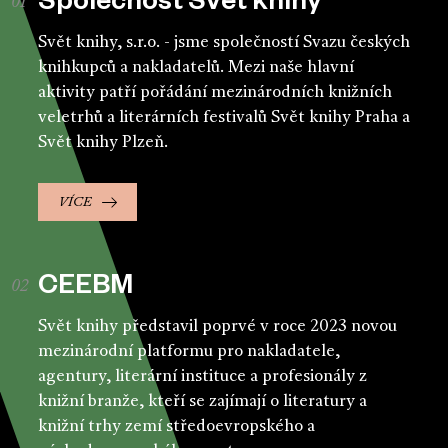
Společnost Svět knihy
Svět knihy, s.r.o. - jsme společností Svazu českých
knihkupců a nakladatelů. Mezi naše hlavní
aktivity patří pořádání mezinárodních knižních
veletrhů a literárních festivalů Svět knihy Praha a
Svět knihy Plzeň.
VÍCE
CEEBM
Svět knihy představil poprvé v roce 2023 novou
mezinárodní platformu pro nakladatele,
agentury, literární instituce a profesionály z
knižní branže, kteří se zajímají o literatury a
knižní trhy zemí středoevropského a