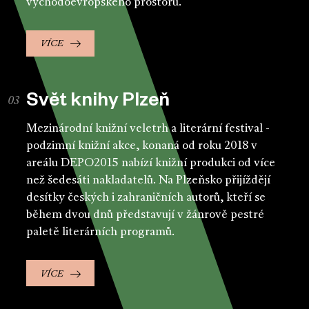
východoevropského prostoru.
VÍCE
Svět knihy Plzeň
Mezinárodní knižní veletrh a literární festival -
podzimní knižní akce, konaná od roku 2018 v
areálu DEPO2015 nabízí knižní produkci od více
než šedesáti nakladatelů. Na Plzeňsko přijíždějí
desítky českých i zahraničních autorů, kteří se
během dvou dnů představují v žánrově pestré
paletě literárních programů.
VÍCE