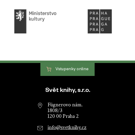
Vstupenky
online
Patička webu
Svět knihy, s.r.o.
Fügnerovo nám.
1808/3
120 00 Praha 2
info@svetknihy.cz