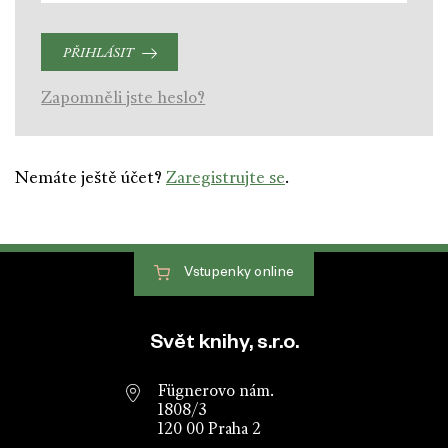
PŘIHLÁSIT
Zapomněli jste heslo?
Nemáte ještě účet?
Zaregistrujte se
.
Vstupenky
online
Patička webu
Svět knihy, s.r.o.
Fügnerovo nám.
1808/3
120 00 Praha 2