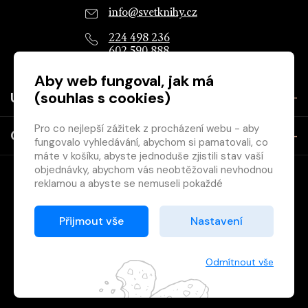
info@svetknihy.cz
224 498 236
602 590 888
Aby web fungoval, jak má
(souhlas s cookies)
Užitečné
Pro co nejlepší zážitek z procházení webu - aby
O společnosti
fungovalo vyhledávání, abychom si pamatovali, co
máte v košíku, abyste jednoduše zjistili stav vaší
objednávky, abychom vás neobtěžovali nevhodnou
reklamou a abyste se nemuseli pokaždé
přihlašovat.
Proto od vás potřebujeme souhlas se
Přijmout vše
Nastavení
zpracováním souborů cookies
, tj. malých souborů,
Copyright © 2026 Svět knihy, s.r.o. - společnost Svazu českých
které se dočasně ukládají ve vašem prohlížeči.
knihkupců a nakladatelů.
Děkujeme, že nám ho dáte a pomůžete nám tak
Odmítnout vše
web zlepšovat.
Vytištěno
Grand IT s.r.o.