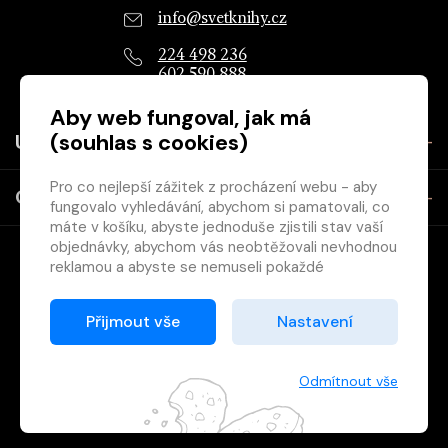
info@svetknihy.cz
224 498 236
602 590 888
Aby web fungoval, jak má
(souhlas s cookies)
Užitečné
Pro co nejlepší zážitek z procházení webu - aby
O společnosti
fungovalo vyhledávání, abychom si pamatovali, co
máte v košíku, abyste jednoduše zjistili stav vaší
objednávky, abychom vás neobtěžovali nevhodnou
reklamou a abyste se nemuseli pokaždé
přihlašovat.
Proto od vás potřebujeme souhlas se
Přijmout vše
Nastavení
zpracováním souborů cookies
, tj. malých souborů,
Copyright © 2026 Svět knihy, s.r.o. - společnost Svazu českých
které se dočasně ukládají ve vašem prohlížeči.
knihkupců a nakladatelů.
Děkujeme, že nám ho dáte a pomůžete nám tak
Odmítnout vše
web zlepšovat.
Vytištěno
Grand IT s.r.o.