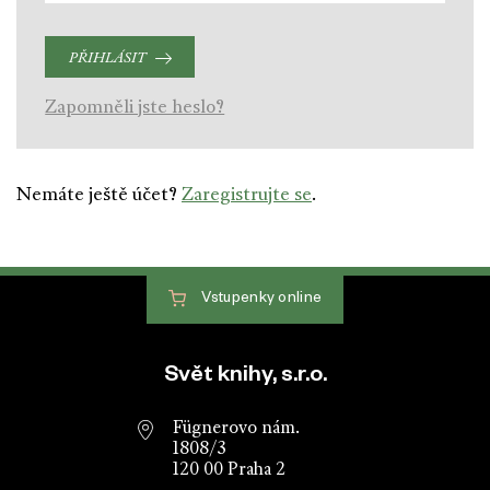
PŘIHLÁSIT
Zapomněli jste heslo?
Nemáte ještě účet?
Zaregistrujte se
.
Vstupenky
online
Patička webu
Svět knihy, s.r.o.
Fügnerovo nám.
1808/3
120 00 Praha 2