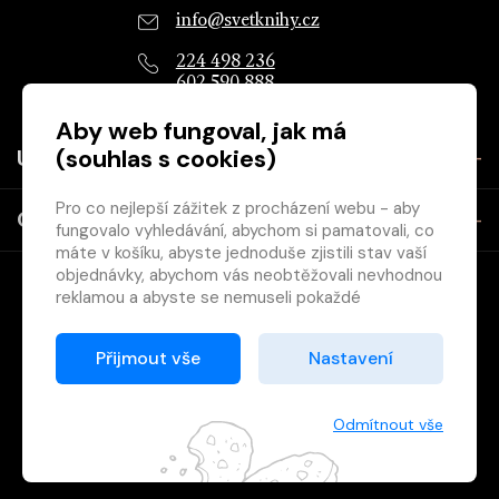
info@svetknihy.cz
224 498 236
602 590 888
Aby web fungoval, jak má
(souhlas s cookies)
Užitečné
Pro co nejlepší zážitek z procházení webu - aby
O společnosti
fungovalo vyhledávání, abychom si pamatovali, co
máte v košíku, abyste jednoduše zjistili stav vaší
objednávky, abychom vás neobtěžovali nevhodnou
reklamou a abyste se nemuseli pokaždé
přihlašovat.
Proto od vás potřebujeme souhlas se
Přijmout vše
Nastavení
zpracováním souborů cookies
, tj. malých souborů,
Copyright © 2026 Svět knihy, s.r.o. - společnost Svazu českých
které se dočasně ukládají ve vašem prohlížeči.
knihkupců a nakladatelů.
Děkujeme, že nám ho dáte a pomůžete nám tak
Odmítnout vše
web zlepšovat.
Vytištěno
Grand IT s.r.o.