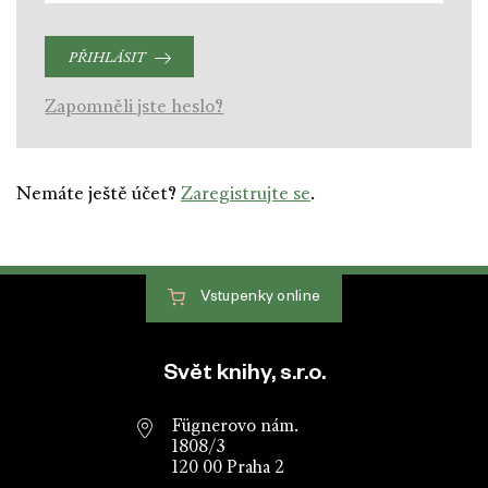
PŘIHLÁSIT
Zapomněli jste heslo?
Nemáte ještě účet?
Zaregistrujte se
.
Vstupenky
online
Patička webu
Svět knihy, s.r.o.
Fügnerovo nám.
1808/3
120 00 Praha 2