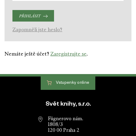
PŘIHLÁSIT
Zapomněli jste heslo?
Nemáte ještě účet?
Zaregistrujte se
.
Vstupenky
online
Patička webu
Svět knihy, s.r.o.
Fügnerovo nám.
1808/3
120 00 Praha 2