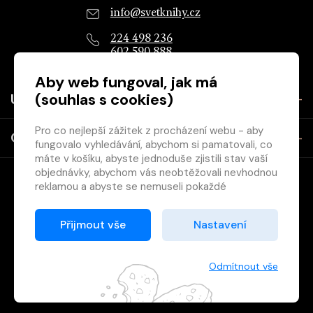
info@svetknihy.cz
224 498 236
602 590 888
Aby web fungoval, jak má
(souhlas s cookies)
Užitečné
Pro co nejlepší zážitek z procházení webu - aby
O společnosti
fungovalo vyhledávání, abychom si pamatovali, co
máte v košíku, abyste jednoduše zjistili stav vaší
objednávky, abychom vás neobtěžovali nevhodnou
reklamou a abyste se nemuseli pokaždé
přihlašovat.
Proto od vás potřebujeme souhlas se
Přijmout vše
Nastavení
zpracováním souborů cookies
, tj. malých souborů,
Copyright © 2026 Svět knihy, s.r.o. - společnost Svazu českých
které se dočasně ukládají ve vašem prohlížeči.
knihkupců a nakladatelů.
Děkujeme, že nám ho dáte a pomůžete nám tak
Odmítnout vše
web zlepšovat.
Vytištěno
Grand IT s.r.o.