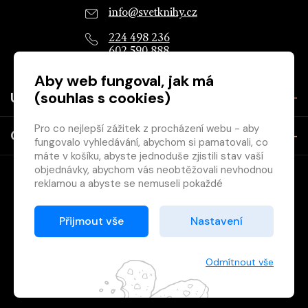
info@svetknihy.cz
224 498 236
602 590 888
Aby web fungoval, jak má
(souhlas s cookies)
Užitečné
Pro co nejlepší zážitek z procházení webu - aby
O společnosti
fungovalo vyhledávání, abychom si pamatovali, co
máte v košíku, abyste jednoduše zjistili stav vaší
objednávky, abychom vás neobtěžovali nevhodnou
reklamou a abyste se nemuseli pokaždé
přihlašovat.
Proto od vás potřebujeme souhlas se
Přijmout vše
Nastavení
zpracováním souborů cookies
, tj. malých souborů,
Copyright © 2026 Svět knihy, s.r.o. - společnost Svazu českých
které se dočasně ukládají ve vašem prohlížeči.
knihkupců a nakladatelů.
Děkujeme, že nám ho dáte a pomůžete nám tak
Odmítnout vše
web zlepšovat.
Vytištěno
Grand IT s.r.o.