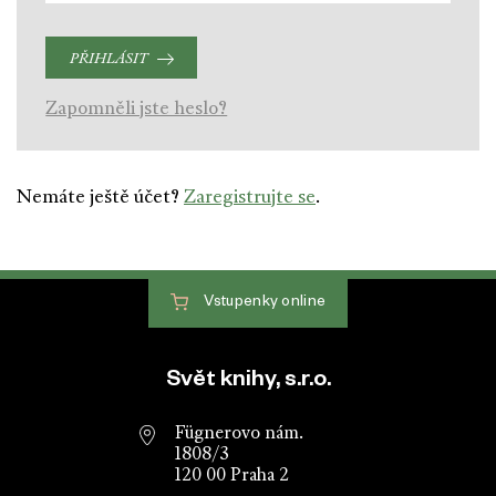
PŘIHLÁSIT
Zapomněli jste heslo?
Nemáte ještě účet?
Zaregistrujte se
.
Vstupenky
online
Patička webu
Svět knihy, s.r.o.
Fügnerovo nám.
1808/3
120 00 Praha 2