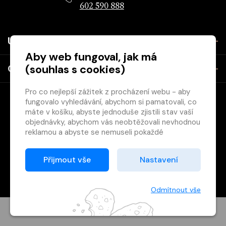
602 590 888
Užitečné
Aby web fungoval, jak má
(souhlas s cookies)
O společnosti
Pro co nejlepší zážitek z procházení webu - aby
fungovalo vyhledávání, abychom si pamatovali, co
máte v košíku, abyste jednoduše zjistili stav vaší
objednávky, abychom vás neobtěžovali nevhodnou
reklamou a abyste se nemuseli pokaždé
přihlašovat.
Copyright © 2026 Svět knihy, s.r.o. - společnost Svazu českých
Proto od vás potřebujeme souhlas se
Přijmout vše
Nastavení
knihkupců a nakladatelů.
zpracováním souborů cookies
, tj. malých souborů,
Vytištěno
Grand IT s.r.o.
které se dočasně ukládají ve vašem prohlížeči.
Děkujeme, že nám ho dáte a pomůžete nám tak
Odmítnout vše
web zlepšovat.