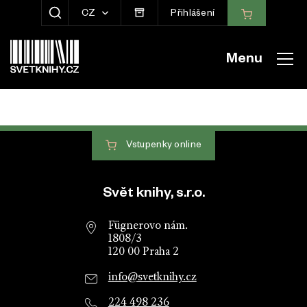
CZ
Přihlášení
ZOBRAZIT HLEDÁNÍ
Menu
Vstupenky
online
Patička webu
Svět knihy, s.r.o.
Fügnerovo nám.
1808/3
120 00 Praha 2
info@svetknihy.cz
224 498 236