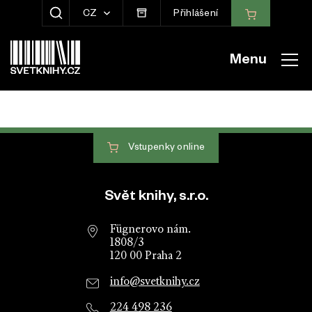
CZ
Přihlášení
ZOBRAZIT HLEDÁNÍ
Menu
Vstupenky
online
Patička webu
Svět knihy, s.r.o.
Fügnerovo nám.
1808/3
120 00 Praha 2
info@svetknihy.cz
224 498 236