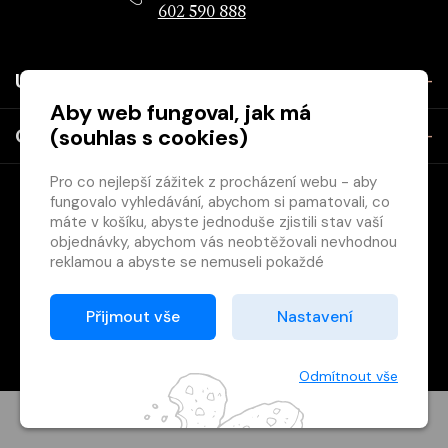
602 590 888
Užitečné
Aby web fungoval, jak má
(souhlas s cookies)
O společnosti
Pro co nejlepší zážitek z procházení webu - aby
fungovalo vyhledávání, abychom si pamatovali, co
máte v košíku, abyste jednoduše zjistili stav vaší
objednávky, abychom vás neobtěžovali nevhodnou
reklamou a abyste se nemuseli pokaždé
přihlašovat.
Copyright © 2026 Svět knihy, s.r.o. - společnost Svazu českých
Proto od vás potřebujeme souhlas se
Přijmout vše
Nastavení
knihkupců a nakladatelů.
zpracováním souborů cookies
, tj. malých souborů,
Vytištěno
Grand IT s.r.o.
které se dočasně ukládají ve vašem prohlížeči.
Děkujeme, že nám ho dáte a pomůžete nám tak
Odmítnout vše
web zlepšovat.