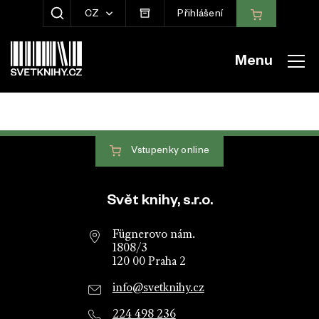
CZ
Přihlášení
ZOBRAZIT HLEDÁNÍ
Menu
Vstupenky
online
Patička webu
Svět knihy, s.r.o.
Fügnerovo nám.
1808/3
120 00 Praha 2
info@svetknihy.cz
224 498 236