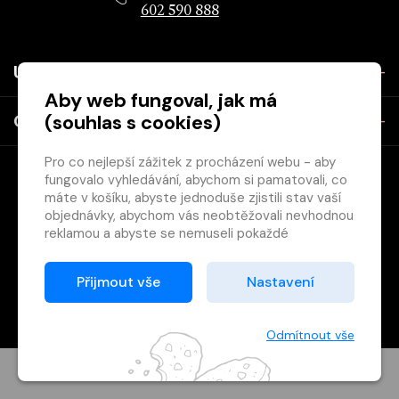
602 590 888
Užitečné
Aby web fungoval, jak má
(souhlas s cookies)
O společnosti
Pro co nejlepší zážitek z procházení webu - aby
fungovalo vyhledávání, abychom si pamatovali, co
máte v košíku, abyste jednoduše zjistili stav vaší
objednávky, abychom vás neobtěžovali nevhodnou
reklamou a abyste se nemuseli pokaždé
přihlašovat.
Copyright © 2026 Svět knihy, s.r.o. - společnost Svazu českých
Proto od vás potřebujeme souhlas se
Přijmout vše
Nastavení
knihkupců a nakladatelů.
zpracováním souborů cookies
, tj. malých souborů,
Vytištěno
Grand IT s.r.o.
které se dočasně ukládají ve vašem prohlížeči.
Děkujeme, že nám ho dáte a pomůžete nám tak
Odmítnout vše
web zlepšovat.