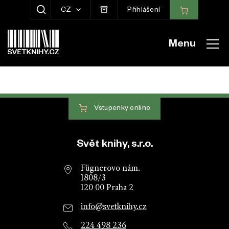
CZ
Přihlášení
ZOBRAZIT HLEDÁNÍ
Menu
Vstupenky
online
Patička webu
Svět knihy, s.r.o.
Fügnerovo nám.
1808/3
120 00 Praha 2
info@svetknihy.cz
224 498 236