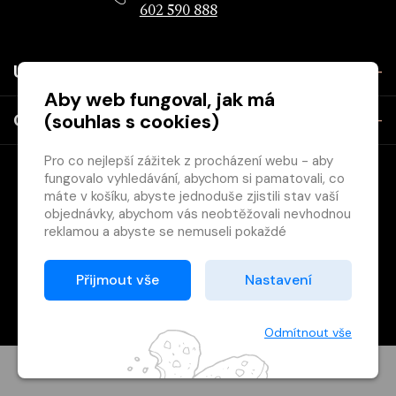
602 590 888
Užitečné
Aby web fungoval, jak má
(souhlas s cookies)
O společnosti
Pro co nejlepší zážitek z procházení webu - aby
fungovalo vyhledávání, abychom si pamatovali, co
máte v košíku, abyste jednoduše zjistili stav vaší
objednávky, abychom vás neobtěžovali nevhodnou
reklamou a abyste se nemuseli pokaždé
přihlašovat.
Copyright © 2026 Svět knihy, s.r.o. - společnost Svazu českých
Proto od vás potřebujeme souhlas se
Přijmout vše
Nastavení
knihkupců a nakladatelů.
zpracováním souborů cookies
, tj. malých souborů,
Vytištěno
Grand IT s.r.o.
které se dočasně ukládají ve vašem prohlížeči.
Děkujeme, že nám ho dáte a pomůžete nám tak
Odmítnout vše
web zlepšovat.