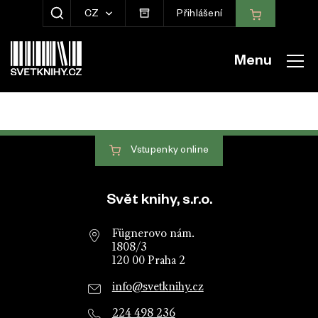
CZ
Přihlášení
ZOBRAZIT HLEDÁNÍ
Menu
Vstupenky
online
Patička webu
Svět knihy, s.r.o.
Fügnerovo nám.
1808/3
120 00 Praha 2
info@svetknihy.cz
224 498 236