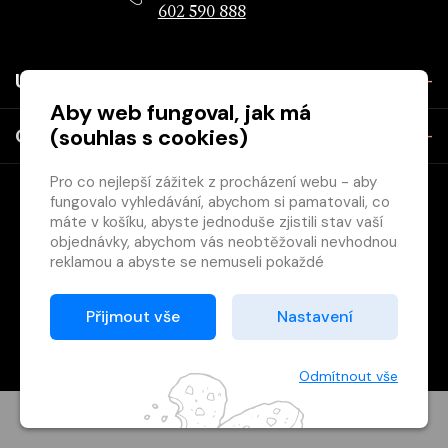
602 590 888
Užitečné
Aby web fungoval, jak má
(souhlas s cookies)
O společnosti
Pro co nejlepší zážitek z procházení webu - aby
fungovalo vyhledávání, abychom si pamatovali, co
máte v košíku, abyste jednoduše zjistili stav vaší
objednávky, abychom vás neobtěžovali nevhodnou
reklamou a abyste se nemuseli pokaždé
přihlašovat.
Copyright © 2026 Svět knihy, s.r.o. - společnost Svazu českých
Proto od vás potřebujeme souhlas se
Přijmout vše
Nastavení
knihkupců a nakladatelů.
zpracováním souborů cookies
, tj. malých souborů,
Vytištěno
Grand IT s.r.o.
které se dočasně ukládají ve vašem prohlížeči.
Děkujeme, že nám ho dáte a pomůžete nám tak
Odmítnout vše
web zlepšovat.