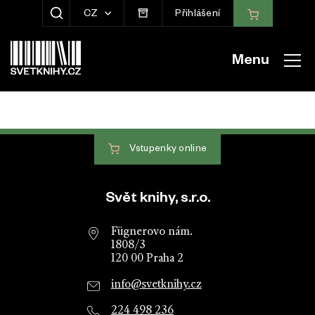
CZ
Přihlášení
ZOBRAZIT HLEDÁNÍ
Menu
Vstupenky
online
Patička webu
Svět knihy, s.r.o.
Fügnerovo nám.
1808/3
120 00 Praha 2
info@svetknihy.cz
224 498 236