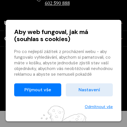
602 590 888
Užitečné
Aby web fungoval, jak má
(souhlas s cookies)
O společnosti
Pro co nejlepší zážitek z procházení webu - aby
fungovalo vyhledávání, abychom si pamatovali, co
máte v košíku, abyste jednoduše zjistili stav vaší
objednávky, abychom vás neobtěžovali nevhodnou
reklamou a abyste se nemuseli pokaždé
přihlašovat.
Copyright © 2026 Svět knihy, s.r.o. - společnost Svazu českých
Proto od vás potřebujeme souhlas se
Přijmout vše
Nastavení
knihkupců a nakladatelů.
zpracováním souborů cookies
, tj. malých souborů,
Vytištěno
Grand IT s.r.o.
které se dočasně ukládají ve vašem prohlížeči.
Děkujeme, že nám ho dáte a pomůžete nám tak
Odmítnout vše
web zlepšovat.