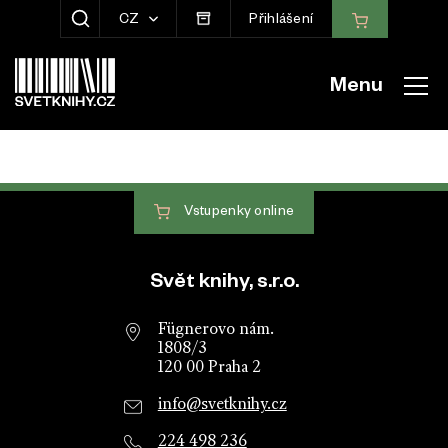
CZ
Přihlášení
ZOBRAZIT HLEDÁNÍ
Menu
Vstupenky
online
Patička webu
Svět knihy, s.r.o.
Fügnerovo nám.
1808/3
120 00 Praha 2
info@svetknihy.cz
224 498 236