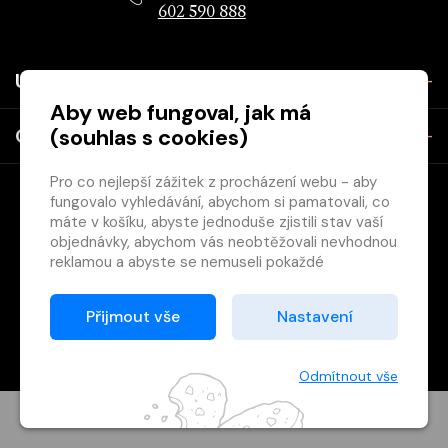
602 590 888
Užitečné
Aby web fungoval, jak má
(souhlas s cookies)
O společnosti
Pro co nejlepší zážitek z procházení webu - aby
fungovalo vyhledávání, abychom si pamatovali, co
máte v košíku, abyste jednoduše zjistili stav vaší
objednávky, abychom vás neobtěžovali nevhodnou
reklamou a abyste se nemuseli pokaždé
přihlašovat.
Copyright © 2026 Svět knihy, s.r.o. - společnost Svazu českých
Proto od vás potřebujeme souhlas se
Přijmout vše
Nastavení
knihkupců a nakladatelů.
zpracováním souborů cookies
, tj. malých souborů,
Vytištěno
Grand IT s.r.o.
které se dočasně ukládají ve vašem prohlížeči.
Děkujeme, že nám ho dáte a pomůžete nám tak
Odmítnout vše
web zlepšovat.