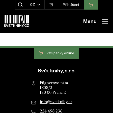
CZ
Přihlášení
ZOBRAZIT HLEDÁNÍ
Menu
Vstupenky
online
Patička webu
Svět knihy, s.r.o.
Fügnerovo nám.
1808/3
120 00 Praha 2
info@svetknihy.cz
224 498 236