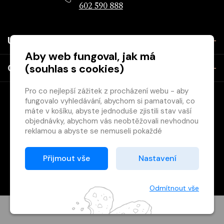
602 590 888
Užitečné
Aby web fungoval, jak má
(souhlas s cookies)
O společnosti
Pro co nejlepší zážitek z procházení webu - aby
fungovalo vyhledávání, abychom si pamatovali, co
máte v košíku, abyste jednoduše zjistili stav vaší
objednávky, abychom vás neobtěžovali nevhodnou
reklamou a abyste se nemuseli pokaždé
přihlašovat.
Copyright © 2026 Svět knihy, s.r.o. - společnost Svazu českých
Proto od vás potřebujeme souhlas se
Přijmout vše
Nastavení
knihkupců a nakladatelů.
zpracováním souborů cookies
, tj. malých souborů,
Vytištěno
Grand IT s.r.o.
které se dočasně ukládají ve vašem prohlížeči.
Děkujeme, že nám ho dáte a pomůžete nám tak
Odmítnout vše
web zlepšovat.