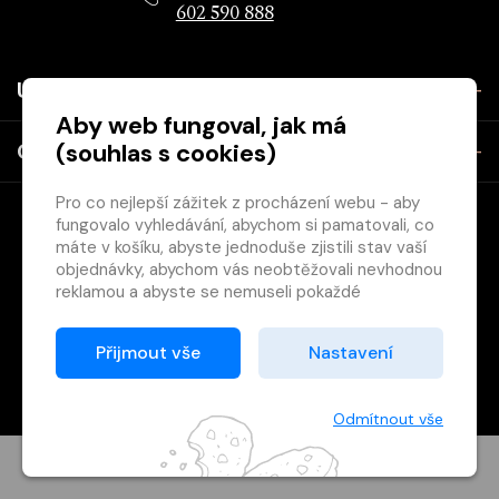
602 590 888
Užitečné
Aby web fungoval, jak má
(souhlas s cookies)
O společnosti
Pro co nejlepší zážitek z procházení webu - aby
fungovalo vyhledávání, abychom si pamatovali, co
máte v košíku, abyste jednoduše zjistili stav vaší
objednávky, abychom vás neobtěžovali nevhodnou
reklamou a abyste se nemuseli pokaždé
přihlašovat.
Copyright © 2026 Svět knihy, s.r.o. - společnost Svazu českých
Proto od vás potřebujeme souhlas se
Přijmout vše
Nastavení
knihkupců a nakladatelů.
zpracováním souborů cookies
, tj. malých souborů,
Vytištěno
Grand IT s.r.o.
které se dočasně ukládají ve vašem prohlížeči.
Děkujeme, že nám ho dáte a pomůžete nám tak
Odmítnout vše
web zlepšovat.