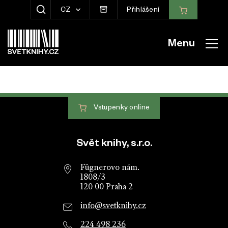
CZ
Přihlášení
ZOBRAZIT HLEDÁNÍ
Menu
Vstupenky
online
Patička webu
Svět knihy, s.r.o.
Fügnerovo nám.
1808/3
120 00 Praha 2
info@svetknihy.cz
224 498 236