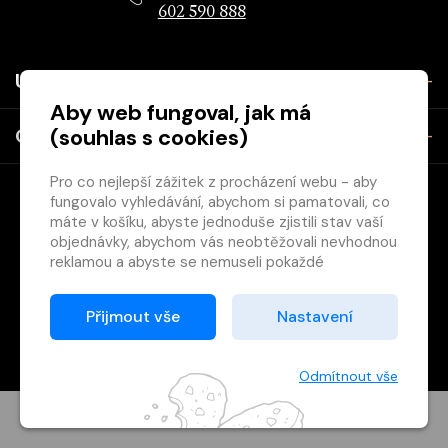
602 590 888
Užitečné
Aby web fungoval, jak má
(souhlas s cookies)
O společnosti
Pro co nejlepší zážitek z procházení webu - aby
fungovalo vyhledávání, abychom si pamatovali, co
máte v košíku, abyste jednoduše zjistili stav vaší
objednávky, abychom vás neobtěžovali nevhodnou
reklamou a abyste se nemuseli pokaždé
přihlašovat.
Copyright © 2026 Svět knihy, s.r.o. - společnost Svazu českých
Proto od vás potřebujeme souhlas se
Přijmout vše
Nastavení
knihkupců a nakladatelů.
zpracováním souborů cookies
, tj. malých souborů,
Vytištěno
Grand IT s.r.o.
které se dočasně ukládají ve vašem prohlížeči.
Děkujeme, že nám ho dáte a pomůžete nám tak
Odmítnout vše
web zlepšovat.