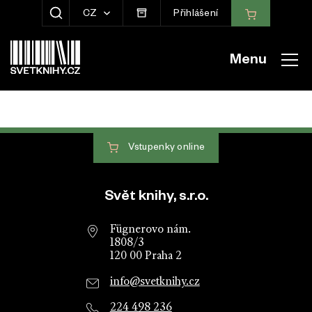
CZ
Přihlášení
ZOBRAZIT HLEDÁNÍ
Menu
Vstupenky
online
Patička webu
Svět knihy, s.r.o.
Fügnerovo nám.
1808/3
120 00 Praha 2
info@svetknihy.cz
224 498 236