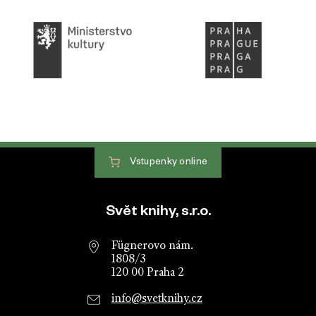
Vstupenky
online
Patička webu
Svět knihy, s.r.o.
Fügnerovo nám.
1808/3
120 00 Praha 2
info@svetknihy.cz