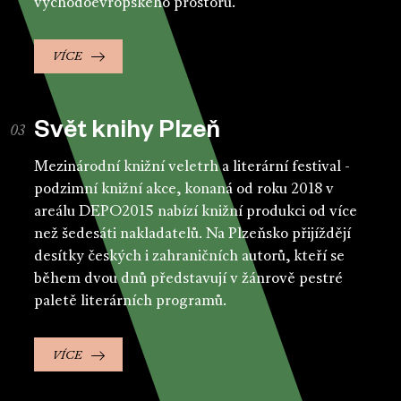
východoevropského prostoru.
VÍCE
Svět knihy Plzeň
Mezinárodní knižní veletrh a literární festival -
podzimní knižní akce, konaná od roku 2018 v
areálu DEPO2015 nabízí knižní produkci od více
než šedesáti nakladatelů. Na Plzeňsko přijíždějí
desítky českých i zahraničních autorů, kteří se
během dvou dnů představují v žánrově pestré
paletě literárních programů.
VÍCE