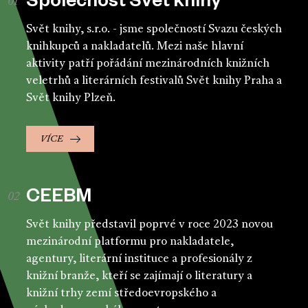
Společnost Svět knihy
Svět knihy, s.r.o. - jsme společností Svazu českých
knihkupců a nakladatelů. Mezi naše hlavní
aktivity patří pořádání mezinárodních knižních
veletrhů a literárních festivalů Svět knihy Praha a
Svět knihy Plzeň.
VÍCE
CEEBM
Svět knihy představil poprvé v roce 2023 novou
mezinárodní platformu pro nakladatele,
agentury, literární instituce a profesionály z
knižní branže, kteří se zajímají o literatury a
knižní trhy zemí středoevropského a