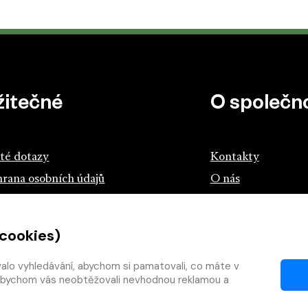
žitečné
O společno
té dotazy
Kontakty
rana osobních údajů
O nás
z českých knihkupců a nakladatelů
 cookies)
tík.cz
teme s knihou
valo vyhledávání, abychom si pamatovali, co máte v
y, abychom vás neobtěžovali nevhodnou reklamou a