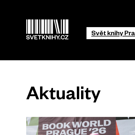
Hlavní 
Svět knihy Pr
Aktuality