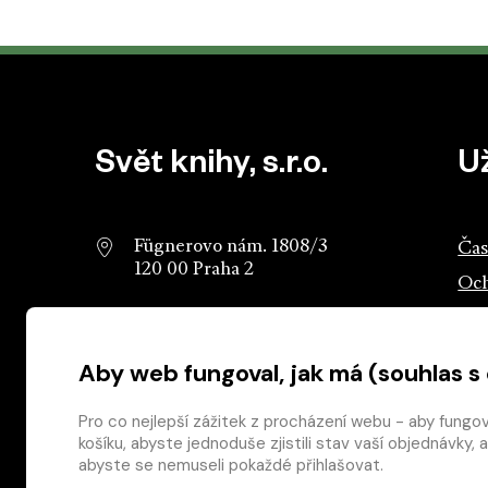
Patička webu
Svět knihy, s.r.o.
U
Fügnerovo nám. 1808/3
Čas
120 00 Praha 2
Och
info@svetknihy.cz
Sva
Aby web fungoval, jak má (souhlas s
224 498 236
Ros
602 590 888
Ros
Pro co nejlepší zážitek z procházení webu - aby fungo
košíku, abyste jednoduše zjistili stav vaší objednávk
abyste se nemuseli pokaždé přihlašovat.