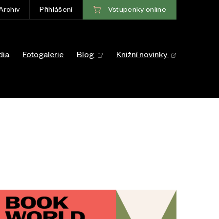
Vstupenky
online
Archiv
Přihlášení
ce
dia
Fotogalerie
Blog
Knižní novinky