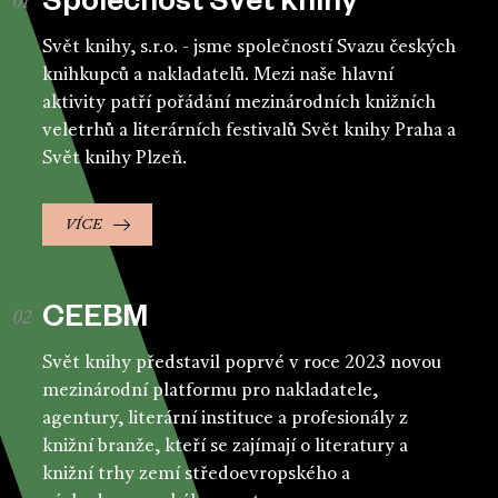
Společnost Svět knihy
Svět knihy, s.r.o. - jsme společností Svazu českých
knihkupců a nakladatelů. Mezi naše hlavní
aktivity patří pořádání mezinárodních knižních
veletrhů a literárních festivalů Svět knihy Praha a
Svět knihy Plzeň.
VÍCE
CEEBM
Svět knihy představil poprvé v roce 2023 novou
mezinárodní platformu pro nakladatele,
agentury, literární instituce a profesionály z
knižní branže, kteří se zajímají o literatury a
knižní trhy zemí středoevropského a