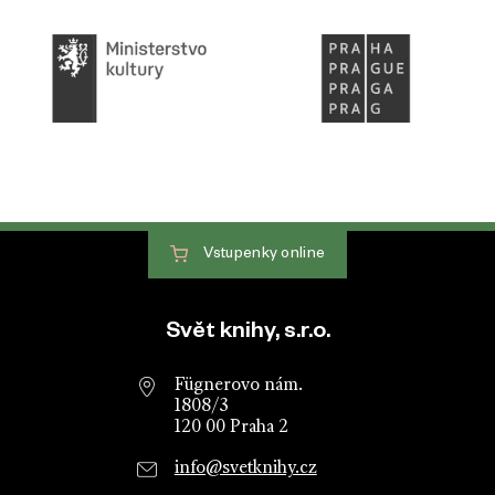
Vstupenky
online
Patička webu
Svět knihy, s.r.o.
Fügnerovo nám.
1808/3
120 00 Praha 2
info@svetknihy.cz