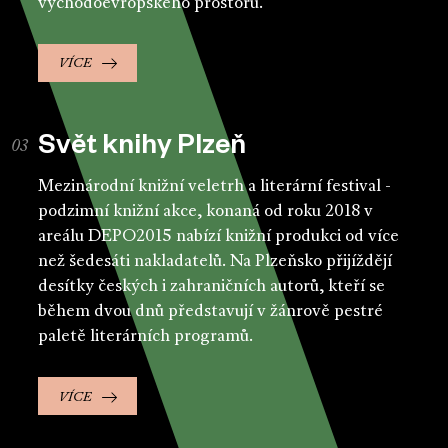
východoevropského prostoru.
VÍCE
Svět knihy Plzeň
Mezinárodní knižní veletrh a literární festival -
podzimní knižní akce, konaná od roku 2018 v
areálu DEPO2015 nabízí knižní produkci od více
než šedesáti nakladatelů. Na Plzeňsko přijíždějí
desítky českých i zahraničních autorů, kteří se
během dvou dnů představují v žánrově pestré
paletě literárních programů.
VÍCE