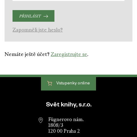
PŘIHLÁSIT
Zapomněli jste heslo?
Nemáte ještě účet?
Zaregistrujte se
.
Vstupenky
online
Patička webu
Svět knihy, s.r.o.
Fügnerovo nám.
1808/3
120 00 Praha 2