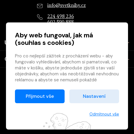
info@svetknihy.cz
224 498 236
602 590 888
Aby web fungoval, jak má
(souhlas s cookies)
Užitečné
Pro co nejlepší zážitek z procházení webu - aby
O společnosti
fungovalo vyhledávání, abychom si pamatovali, co
máte v košíku, abyste jednoduše zjistili stav vaší
objednávky, abychom vás neobtěžovali nevhodnou
reklamou a abyste se nemuseli pokaždé
přihlašovat.
Proto od vás potřebujeme souhlas se
Přijmout vše
Nastavení
zpracováním souborů cookies
, tj. malých souborů,
Copyright © 2026 Svět knihy, s.r.o. - společnost Svazu českých
které se dočasně ukládají ve vašem prohlížeči.
knihkupců a nakladatelů.
Děkujeme, že nám ho dáte a pomůžete nám tak
Odmítnout vše
web zlepšovat.
Vytištěno
Grand IT s.r.o.