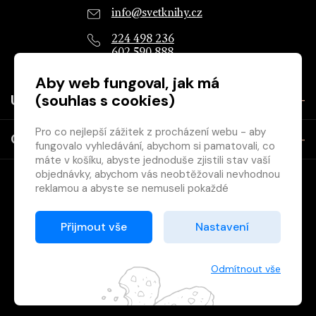
info@svetknihy.cz
224 498 236
602 590 888
Aby web fungoval, jak má
(souhlas s cookies)
Užitečné
Pro co nejlepší zážitek z procházení webu - aby
O společnosti
fungovalo vyhledávání, abychom si pamatovali, co
máte v košíku, abyste jednoduše zjistili stav vaší
objednávky, abychom vás neobtěžovali nevhodnou
reklamou a abyste se nemuseli pokaždé
přihlašovat.
Proto od vás potřebujeme souhlas se
Přijmout vše
Nastavení
zpracováním souborů cookies
, tj. malých souborů,
Copyright © 2026 Svět knihy, s.r.o. - společnost Svazu českých
které se dočasně ukládají ve vašem prohlížeči.
knihkupců a nakladatelů.
Děkujeme, že nám ho dáte a pomůžete nám tak
Odmítnout vše
web zlepšovat.
Vytištěno
Grand IT s.r.o.