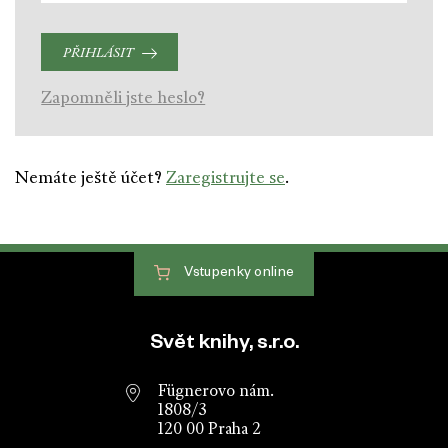
PŘIHLÁSIT
Zapomněli jste heslo?
Nemáte ještě účet?
Zaregistrujte se
.
Vstupenky
online
Patička webu
Svět knihy, s.r.o.
Fügnerovo nám.
1808/3
120 00 Praha 2