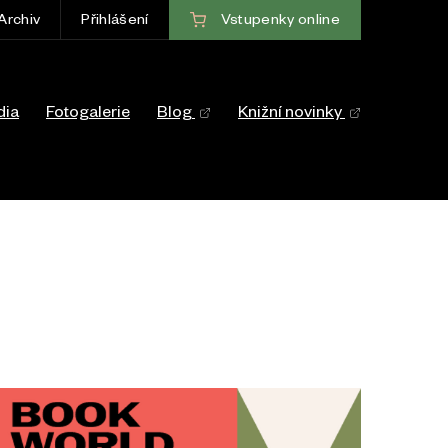
Vstupenky
online
Archiv
Přihlášení
ce
dia
Fotogalerie
Blog
Knižní novinky