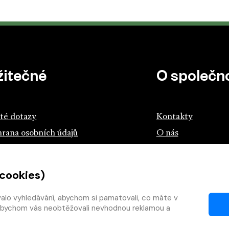
žitečné
O společno
té dotazy
Kontakty
rana osobních údajů
O nás
z českých knihkupců a nakladatelů
 cookies)
tík.cz
teme s knihou
valo vyhledávání, abychom si pamatovali, co máte v
y, abychom vás neobtěžovali nevhodnou reklamou a