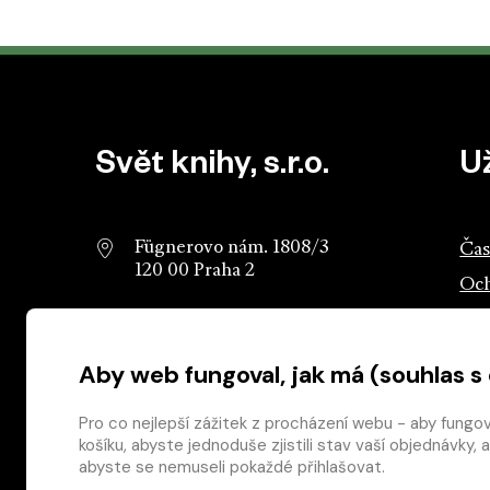
Patička webu
Svět knihy, s.r.o.
U
Fügnerovo nám. 1808/3
Čas
120 00 Praha 2
Och
info@svetknihy.cz
Sva
Aby web fungoval, jak má (souhlas s
224 498 236
Ros
602 590 888
Ros
Pro co nejlepší zážitek z procházení webu - aby fungo
košíku, abyste jednoduše zjistili stav vaší objednávk
abyste se nemuseli pokaždé přihlašovat.