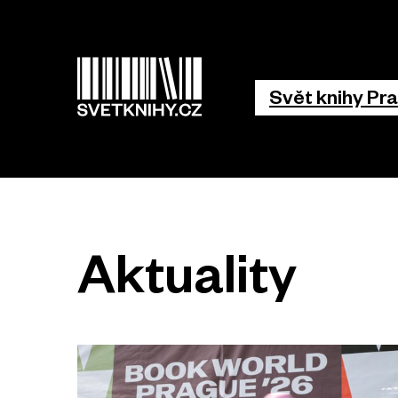
Hlavní 
Svět knihy Pr
Aktuality