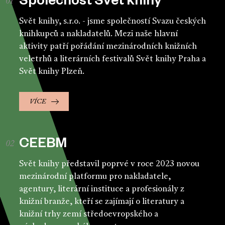
Společnost Svět knihy
Svět knihy, s.r.o. - jsme společností Svazu českých
knihkupců a nakladatelů. Mezi naše hlavní
aktivity patří pořádání mezinárodních knižních
veletrhů a literárních festivalů Svět knihy Praha a
Svět knihy Plzeň.
VÍCE
CEEBM
Svět knihy představil poprvé v roce 2023 novou
mezinárodní platformu pro nakladatele,
agentury, literární instituce a profesionály z
knižní branže, kteří se zajímají o literatury a
knižní trhy zemí středoevropského a