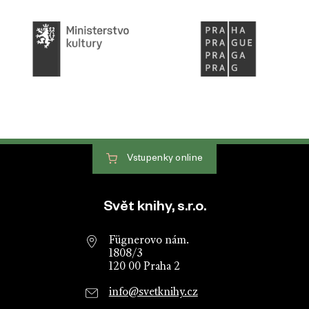
Vstupenky
online
Patička webu
Svět knihy, s.r.o.
Fügnerovo nám.
1808/3
120 00 Praha 2
info@svetknihy.cz