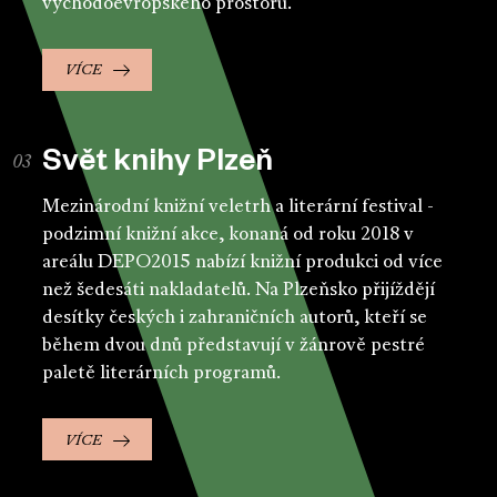
východoevropského prostoru.
VÍCE
Svět knihy Plzeň
Mezinárodní knižní veletrh a literární festival -
podzimní knižní akce, konaná od roku 2018 v
areálu DEPO2015 nabízí knižní produkci od více
než šedesáti nakladatelů. Na Plzeňsko přijíždějí
desítky českých i zahraničních autorů, kteří se
během dvou dnů představují v žánrově pestré
paletě literárních programů.
VÍCE