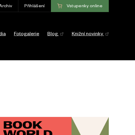
Vstupenky
online
Archiv
Přihlášení
ce
dia
Fotogalerie
Blog
Knižní novinky