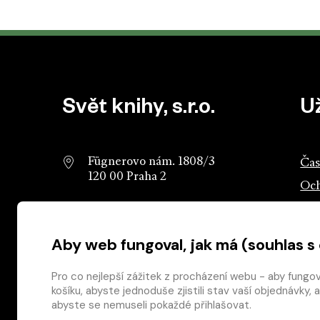
Patička webu
Svět knihy, s.r.o.
U
Fügnerovo nám. 1808/3
Čas
120 00 Praha 2
Och
info@svetknihy.cz
Sva
Aby web fungoval, jak má (souhlas s
224 498 236
Ros
602 590 888
Ros
Pro co nejlepší zážitek z procházení webu - aby fungo
košíku, abyste jednoduše zjistili stav vaší objednávk
abyste se nemuseli pokaždé přihlašovat.