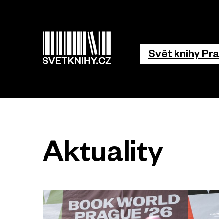
Hlavní 
Svět knihy Pr
Aktuality