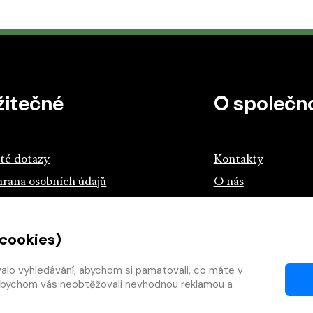
žitečné
O společno
té dotazy
Kontakty
rana osobních údajů
O nás
z českých knihkupců a nakladatelů
 cookies)
tík.cz
teme s knihou
valo vyhledávání, abychom si pamatovali, co máte v
y, abychom vás neobtěžovali nevhodnou reklamou a