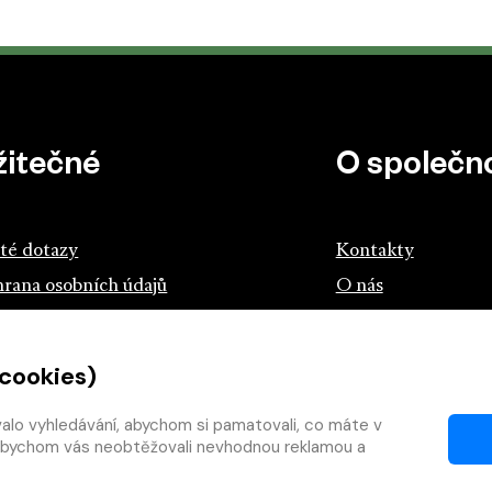
žitečné
O společno
té dotazy
Kontakty
rana osobních údajů
O nás
z českých knihkupců a nakladatelů
 cookies)
tík.cz
teme s knihou
valo vyhledávání, abychom si pamatovali, co máte v
y, abychom vás neobtěžovali nevhodnou reklamou a