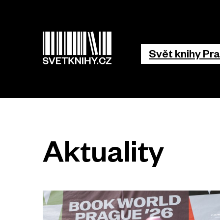
Hlavní 
Svět knihy Pr
Aktuality