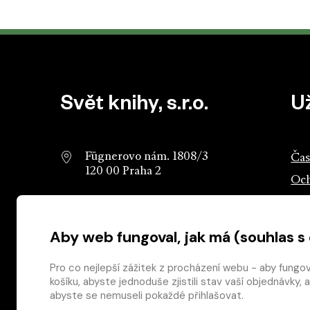
Patička webu
Svět knihy, s.r.o.
U
Fügnerovo nám. 1808/3
Čas
120 00 Praha 2
Och
info@svetknihy.cz
Sva
Aby web fungoval, jak má (souhlas s
224 498 236
Ros
602 590 888
Ros
Pro co nejlepší zážitek z procházení webu - aby fungo
košíku, abyste jednoduše zjistili stav vaší objednávk
abyste se nemuseli pokaždé přihlašovat.