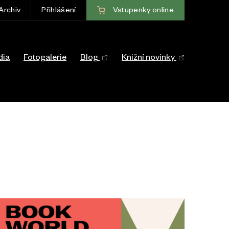
Vstupenky
online
Archiv
Přihlášení
ce
dia
Fotogalerie
Blog
Knižní novinky