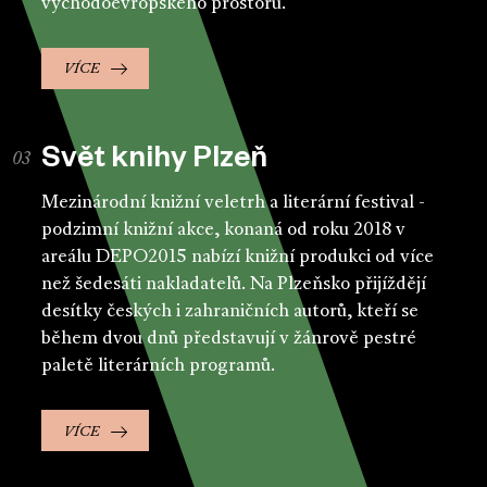
východoevropského prostoru.
VÍCE
Svět knihy Plzeň
Mezinárodní knižní veletrh a literární festival -
podzimní knižní akce, konaná od roku 2018 v
areálu DEPO2015 nabízí knižní produkci od více
než šedesáti nakladatelů. Na Plzeňsko přijíždějí
desítky českých i zahraničních autorů, kteří se
během dvou dnů představují v žánrově pestré
paletě literárních programů.
VÍCE