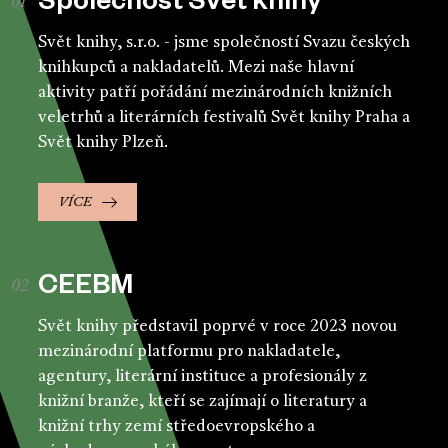
Společnost Svět knihy
Svět knihy, s.r.o. - jsme společností Svazu českých
knihkupců a nakladatelů. Mezi naše hlavní
aktivity patří pořádání mezinárodních knižních
veletrhů a literárních festivalů Svět knihy Praha a
Svět knihy Plzeň.
VÍCE
CEEBM
Svět knihy představil poprvé v roce 2023 novou
mezinárodní platformu pro nakladatele,
agentury, literární instituce a profesionály z
knižní branže, kteří se zajímají o literatury a
knižní trhy zemí středoevropského a