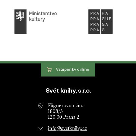
Vstupenky
online
Patička webu
Svět knihy, s.r.o.
Fügnerovo nám.
1808/3
120 00 Praha 2
info@svetknihy.cz