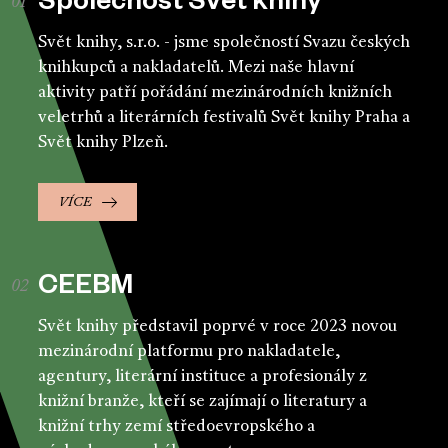
Společnost Svět knihy
Svět knihy, s.r.o. - jsme společností Svazu českých
knihkupců a nakladatelů. Mezi naše hlavní
aktivity patří pořádání mezinárodních knižních
veletrhů a literárních festivalů Svět knihy Praha a
Svět knihy Plzeň.
VÍCE
CEEBM
Svět knihy představil poprvé v roce 2023 novou
mezinárodní platformu pro nakladatele,
agentury, literární instituce a profesionály z
knižní branže, kteří se zajímají o literatury a
knižní trhy zemí středoevropského a