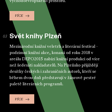
východoevropského prostoru.
VÍCE
Svět knihy Plzeň
Mezinárodní knižní veletrh a literární festival -
podzimní knižní akce, konaná od roku 2018 v
areálu DEPO2015 nabízí knižní produkci od více
než šedesáti nakladatelů. Na Plzeňsko přijíždějí
desítky českých i zahraničních autorů, kteří se
během dvou dnů představují v žánrově pestré
paletě literárních programů.
VÍCE