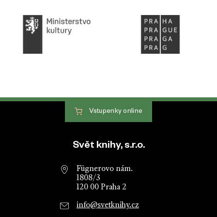
Vstupenky
online
Patička webu
Svět knihy, s.r.o.
Fügnerovo nám.
1808/3
120 00 Praha 2
info@svetknihy.cz