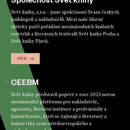
Společnost Svět knihy
Svět knihy, s.r.o. - jsme společností Svazu českých
knihkupců a nakladatelů. Mezi naše hlavní
aktivity patří pořádání mezinárodních knižních
veletrhů a literárních festivalů Svět knihy Praha a
Svět knihy Plzeň.
VÍCE
CEEBM
Svět knihy představil poprvé v roce 2023 novou
mezinárodní platformu pro nakladatele,
agentury, literární instituce a profesionály z
knižní branže, kteří se zajímají o literatury a
knižní trhy zemí středoevropského a