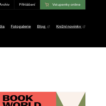
Vstupenky
online
Archiv
Přihlášení
ce
dia
Fotogalerie
Blog
Knižní novinky