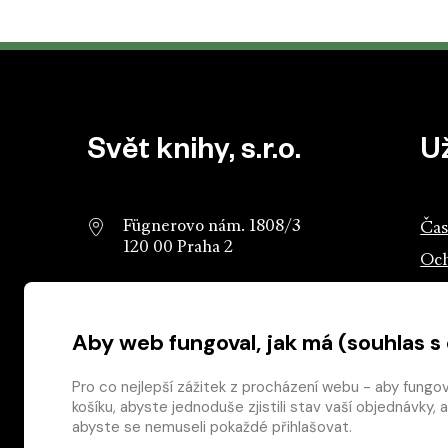
Patička webu
Svět knihy, s.r.o.
U
Fügnerovo nám. 1808/3
Čas
120 00 Praha 2
Och
info@svetknihy.cz
Sva
Aby web fungoval, jak má (souhlas s
224 498 236
Ros
602 590 888
Ros
Pro co nejlepší zážitek z procházení webu - aby fungo
košíku, abyste jednoduše zjistili stav vaší objednávk
abyste se nemuseli pokaždé přihlašovat.