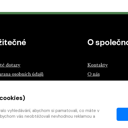
žitečné
O společno
té dotazy
Kontakty
rana osobních údajů
O nás
z českých knihkupců a nakladatelů
 cookies)
tík.cz
teme s knihou
valo vyhledávání, abychom si pamatovali, co máte v
y, abychom vás neobtěžovali nevhodnou reklamou a