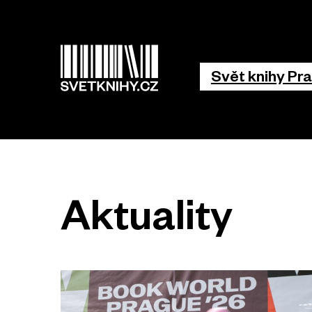
Hlavní 
Svět knihy Pr
Aktuality