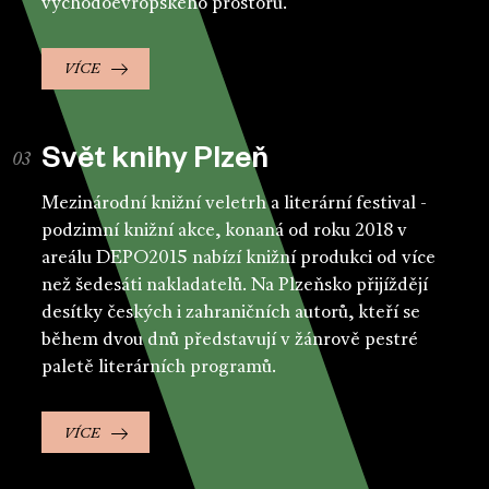
východoevropského prostoru.
VÍCE
Svět knihy Plzeň
Mezinárodní knižní veletrh a literární festival -
podzimní knižní akce, konaná od roku 2018 v
areálu DEPO2015 nabízí knižní produkci od více
než šedesáti nakladatelů. Na Plzeňsko přijíždějí
desítky českých i zahraničních autorů, kteří se
během dvou dnů představují v žánrově pestré
paletě literárních programů.
VÍCE