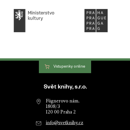
Vstupenky
online
Patička webu
Svět knihy, s.r.o.
Fügnerovo nám.
1808/3
120 00 Praha 2
info@svetknihy.cz