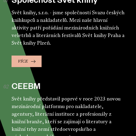
Společnost Svět knihy
Svět knihy, s.r.o. - jsme společností Svazu českých
knihkupců a nakladatelů. Mezi naše hlavní
aktivity patří pořádání mezinárodních knižních
veletrhů a literárních festivalů Svět knihy Praha a
Svět knihy Plzeň.
VÍCE
CEEBM
Svět knihy představil poprvé v roce 2023 novou
mezinárodní platformu pro nakladatele,
agentury, literární instituce a profesionály z
knižní branže, kteří se zajímají o literatury a
knižní trhy zemí středoevropského a