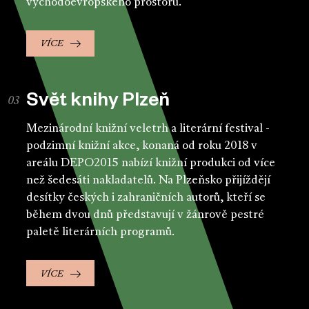
východoevropského prostoru.
VÍCE
Svět knihy Plzeň
Mezinárodní knižní veletrh a literární festival -
podzimní knižní akce, konaná od roku 2018 v
areálu DEPO2015 nabízí knižní produkci od více
než šedesáti nakladatelů. Na Plzeňsko přijíždějí
desítky českých i zahraničních autorů, kteří se
během dvou dnů představují v žánrově pestré
paletě literárních programů.
VÍCE