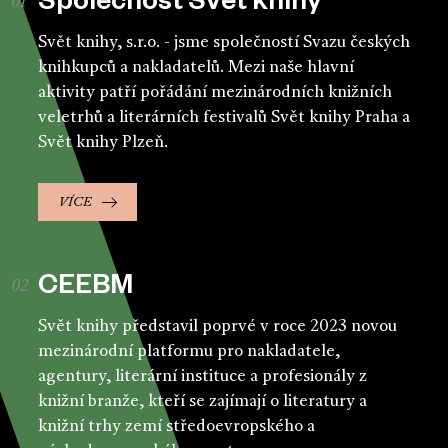
Společnost Svět knihy
Svět knihy, s.r.o. - jsme společností Svazu českých
knihkupců a nakladatelů. Mezi naše hlavní
aktivity patří pořádání mezinárodních knižních
veletrhů a literárních festivalů Svět knihy Praha a
Svět knihy Plzeň.
VÍCE
CEEBM
Svět knihy představil poprvé v roce 2023 novou
mezinárodní platformu pro nakladatele,
agentury, literární instituce a profesionály z
knižní branže, kteří se zajímají o literatury a
knižní trhy zemí středoevropského a