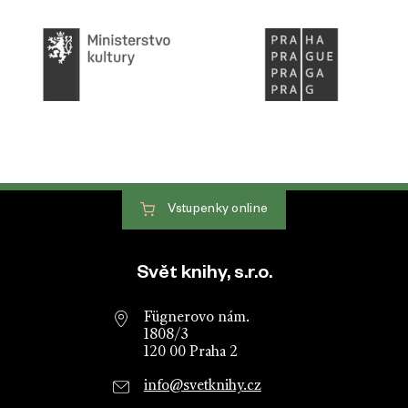
Vstupenky
online
Patička webu
Svět knihy, s.r.o.
Fügnerovo nám.
1808/3
120 00 Praha 2
info@svetknihy.cz