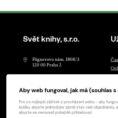
Patička webu
Svět knihy, s.r.o.
U
Fügnerovo nám. 1808/3
Čas
120 00 Praha 2
Och
info@svetknihy.cz
Sva
Aby web fungoval, jak má (souhlas s
224 498 236
Ros
602 590 888
Ros
Pro co nejlepší zážitek z procházení webu - aby fungo
košíku, abyste jednoduše zjistili stav vaší objednávk
abyste se nemuseli pokaždé přihlašovat.