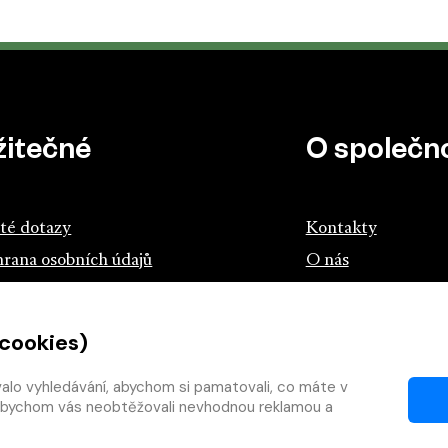
žitečné
O společno
té dotazy
Kontakty
rana osobních údajů
O nás
z českých knihkupců a nakladatelů
 cookies)
tík.cz
teme s knihou
valo vyhledávání, abychom si pamatovali, co máte v
y, abychom vás neobtěžovali nevhodnou reklamou a