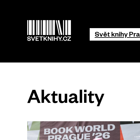
Hlavní 
Svět knihy Pr
Aktuality