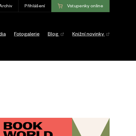
Vstupenky
online
Archiv
Přihlášení
ce
dia
Fotogalerie
Blog
Knižní novinky