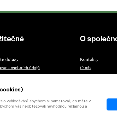
žitečné
O společno
té dotazy
Kontakty
rana osobních údajů
O nás
z českých knihkupců a nakladatelů
 cookies)
tík.cz
teme s knihou
valo vyhledávání, abychom si pamatovali, co máte v
y, abychom vás neobtěžovali nevhodnou reklamou a