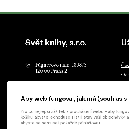
Patička webu
Svět knihy, s.r.o.
U
Fügnerovo nám. 1808/3
Čas
120 00 Praha 2
Och
info@svetknihy.cz
Sva
Aby web fungoval, jak má (souhlas s
224 498 236
Ros
602 590 888
Ros
Pro co nejlepší zážitek z procházení webu - aby fungo
košíku, abyste jednoduše zjistili stav vaší objednávk
abyste se nemuseli pokaždé přihlašovat.