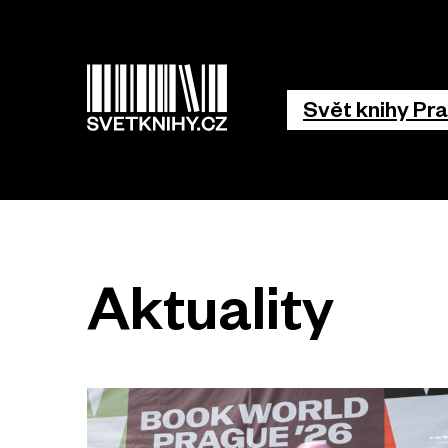
Hlavní 
Svět knihy Pr
Aktuality