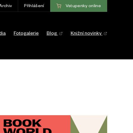
Vstupenky
online
Archiv
Přihlášení
ce
dia
Fotogalerie
Blog
Knižní novinky