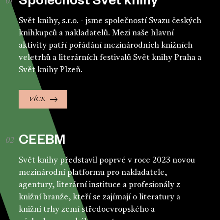
Společnost Svět knihy
Svět knihy, s.r.o. - jsme společností Svazu českých
knihkupců a nakladatelů. Mezi naše hlavní
aktivity patří pořádání mezinárodních knižních
veletrhů a literárních festivalů Svět knihy Praha a
Svět knihy Plzeň.
VÍCE
CEEBM
Svět knihy představil poprvé v roce 2023 novou
mezinárodní platformu pro nakladatele,
agentury, literární instituce a profesionály z
knižní branže, kteří se zajímají o literatury a
knižní trhy zemí středoevropského a