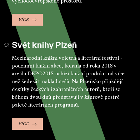
východoevropského prostoru.
VÍCE
Svět knihy Plzeň
Mezinárodní knižní veletrh a literární festival -
podzimní knižní akce, konaná od roku 2018 v
areálu DEPO2015 nabízí knižní produkci od více
než šedesáti nakladatelů. Na Plzeňsko přijíždějí
desítky českých i zahraničních autorů, kteří se
během dvou dnů představují v žánrově pestré
paletě literárních programů.
VÍCE