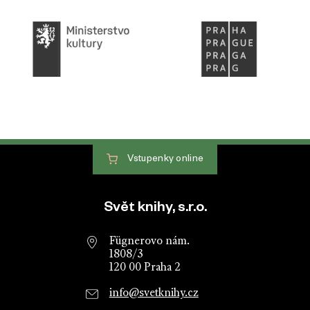
Vstupenky
online
Patička webu
Svět knihy, s.r.o.
Fügnerovo nám.
1808/3
120 00 Praha 2
info@svetknihy.cz