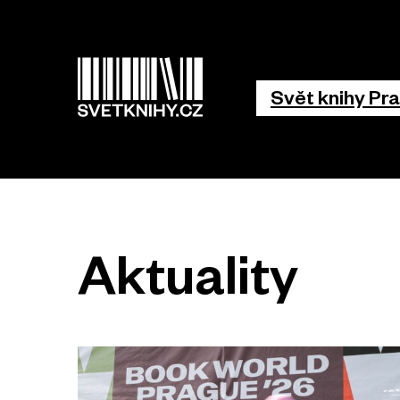
Hlavní 
Svět knihy Pr
Aktuality