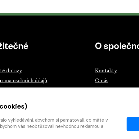
žitečné
O společno
té dotazy
Kontakty
rana osobních údajů
O nás
z českých knihkupců a nakladatelů
 cookies)
tík.cz
teme s knihou
valo vyhledávání, abychom si pamatovali, co máte v
y, abychom vás neobtěžovali nevhodnou reklamou a