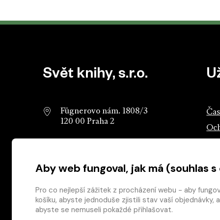
Patička webu
Svět knihy, s.r.o.
U
Fügnerovo nám. 1808/3
Čas
120 00 Praha 2
Och
info@svetknihy.cz
Sva
Aby web fungoval, jak má (souhlas s
224 498 236
Ros
602 590 888
Ros
Pro co nejlepší zážitek z procházení webu - aby fungo
košíku, abyste jednoduše zjistili stav vaší objednávk
abyste se nemuseli pokaždé přihlašovat.