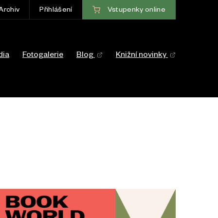
Vstupenky
online
Archiv
Přihlášení
ce
dia
Fotogalerie
Blog
Knižní novinky