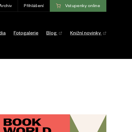
Vstupenky
online
Archiv
Přihlášení
ce
dia
Fotogalerie
Blog
Knižní novinky