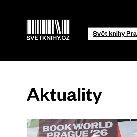
Hlavní 
Svět knihy Pr
Aktuality