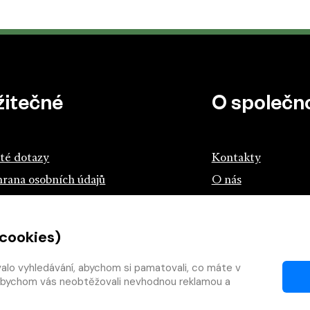
žitečné
O společno
té dotazy
Kontakty
rana osobních údajů
O nás
z českých knihkupců a nakladatelů
 cookies)
tík.cz
teme s knihou
valo vyhledávání, abychom si pamatovali, co máte v
y, abychom vás neobtěžovali nevhodnou reklamou a