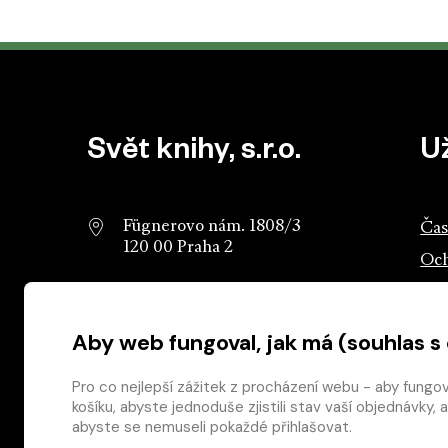
Patička webu
Svět knihy, s.r.o.
U
Fügnerovo nám. 1808/3
Čas
120 00 Praha 2
Och
info@svetknihy.cz
Sva
Aby web fungoval, jak má (souhlas s
224 498 236
Ros
602 590 888
Ros
Pro co nejlepší zážitek z procházení webu - aby fungo
košíku, abyste jednoduše zjistili stav vaší objednávk
abyste se nemuseli pokaždé přihlašovat.