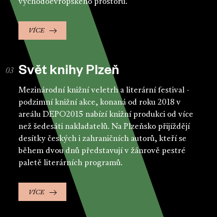
východoevropského prostoru.
VÍCE
Svět knihy Plzeň
Mezinárodní knižní veletrh a literární festival -
podzimní knižní akce, konaná od roku 2018 v
areálu DEPO2015 nabízí knižní produkci od více
než šedesáti nakladatelů. Na Plzeňsko přijíždějí
desítky českých i zahraničních autorů, kteří se
během dvou dnů představují v žánrově pestré
paletě literárních programů.
VÍCE