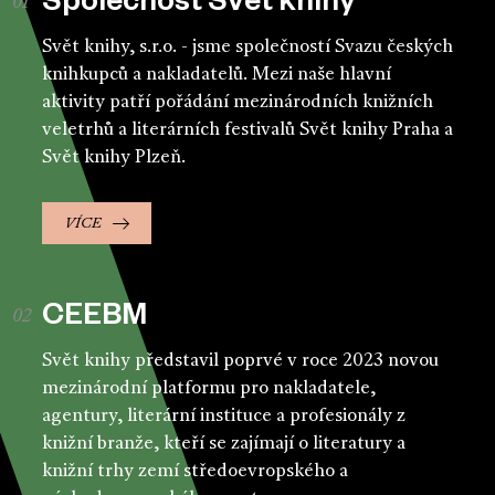
Společnost Svět knihy
Svět knihy, s.r.o. - jsme společností Svazu českých
knihkupců a nakladatelů. Mezi naše hlavní
aktivity patří pořádání mezinárodních knižních
veletrhů a literárních festivalů Svět knihy Praha a
Svět knihy Plzeň.
VÍCE
CEEBM
Svět knihy představil poprvé v roce 2023 novou
mezinárodní platformu pro nakladatele,
agentury, literární instituce a profesionály z
knižní branže, kteří se zajímají o literatury a
knižní trhy zemí středoevropského a