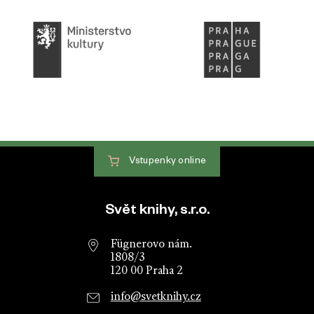
Vstupenky
online
Patička webu
Svět knihy, s.r.o.
Fügnerovo nám.
1808/3
120 00 Praha 2
info@svetknihy.cz